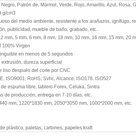
 Negro, Patrón de, Mármol, Verde, Rojo, Amarillo, Azul, Rosa, Gr
9 g/cm3
oso del medio ambiente, resistente a los arañazos, ignífugo, re
ón, publicidad, mueble de baño, grabado, etc.
12 mm, 5 mm, 6 mm, 8 mm, 18 mm, 10 mm, 16 mm, 15 mm, 20 mm
l 100% Virgen
tinguible en menos de 5 segundos
 extrusión, dureza superficial
e liso después del corte por CNC
E, ISO9001, RoHS, Svhc, Alcance, ISO178, ISO527
 de espuma libre, tablero Forex, Celuka, Sintra
as de producción, entrega en 7-10 días, etc.
440 mm, 1220*1830 mm, 2050*3050 mm, 1000*2000 mm, etc.
de plástico, paletas, cartones, papeles kraft