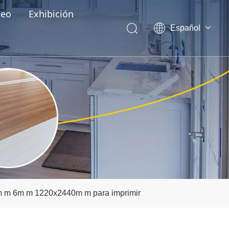
deo
Exhibición
Español
English
العربية
Pусский
Português
 4m m 6m m 1220x2440m m para imprimir