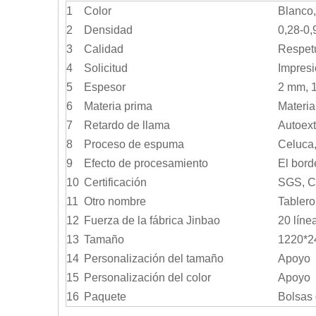
1
Color
Blanco,
2
Densidad
0,28-0,
3
Calidad
Respetu
4
Solicitud
Impresi
5
Espesor
2 mm, 
6
Materia prima
Materia
7
Retardo de llama
Autoex
8
Proceso de espuma
Celuca,
9
Efecto de procesamiento
El bord
10
Certificación
SGS, C
11
Otro nombre
Tablero
12
Fuerza de la fábrica Jinbao
20 líne
13
Tamaño
1220*2
14
Personalización del tamaño
Apoyo
15
Personalización del color
Apoyo
16
Paquete
Bolsas 