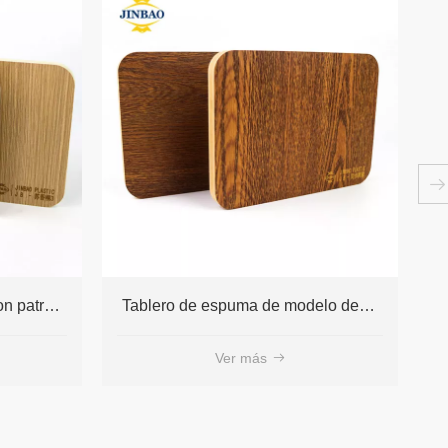
Tablero de espuma de modelo de madera de PVC que fabrica tamaño adaptable
tablero blanco de Forex del Pvc de la hoja de la espuma de 3m m 5m m 18m m
Ver más