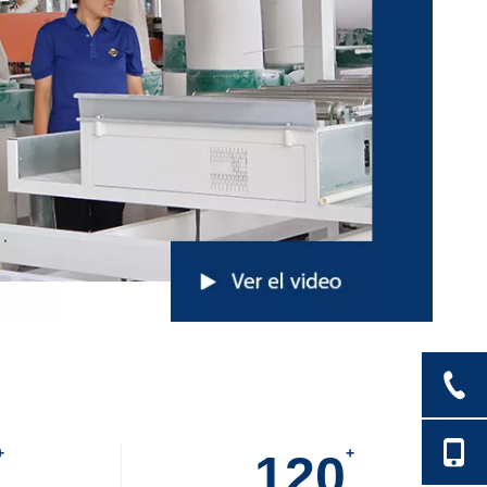
+
+
120