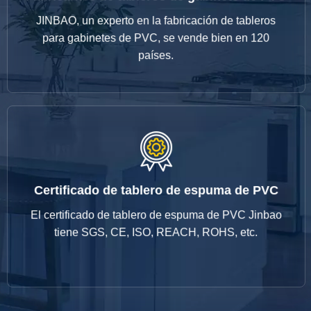
para gabinetes de PVC, se vende bien en 120
JINBAO, un experto en la fabricación de tableros
JINBAO, un experto en la fabricación de tableros
para gabinetes de PVC, se vende bien en 120
Fabricantes de tableros de gabinete de PVC
países.
Certificado de tablero de espuma de PVC
tiene SGS, CE, ISO, REACH, ROHS, etc.
El certificado de tablero de espuma de PVC Jinbao
El certificado de tablero de espuma de PVC Jinbao
tiene SGS, CE, ISO, REACH, ROHS, etc.
Certificado de tablero de espuma de PVC