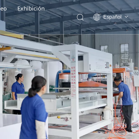
deo
Exhibición
Español
English
العربية
Pусский
Português