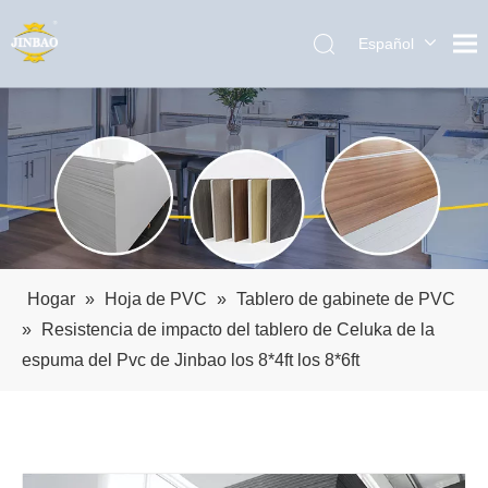
Español
English
العربية
Pусский
Português
Hogar
»
Hoja de PVC
»
Tablero de gabinete de PVC
»
Resistencia de impacto del tablero de Celuka de la
espuma del Pvc de Jinbao los 8*4ft los 8*6ft