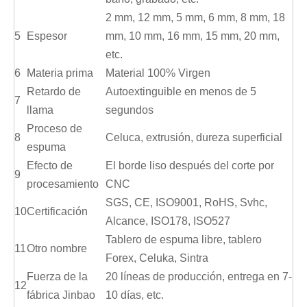
2 mm, 12 mm, 5 mm, 6 mm, 8 mm, 18
5
Espesor
mm, 10 mm, 16 mm, 15 mm, 20 mm,
etc.
6
Materia prima
Material 100% Virgen
Retardo de
Autoextinguible en menos de 5
7
llama
segundos
Proceso de
8
Celuca, extrusión, dureza superficial
espuma
Efecto de
El borde liso después del corte por
9
procesamiento
CNC
SGS, CE, ISO9001, RoHS, Svhc,
10
Certificación
Alcance, ISO178, ISO527
Tablero de espuma libre, tablero
11
Otro nombre
Forex, Celuka, Sintra
Fuerza de la
20 líneas de producción, entrega en 7-
12
fábrica Jinbao
10 días, etc.