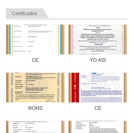
Certificados
CE
YO ASI
ROHS
CE