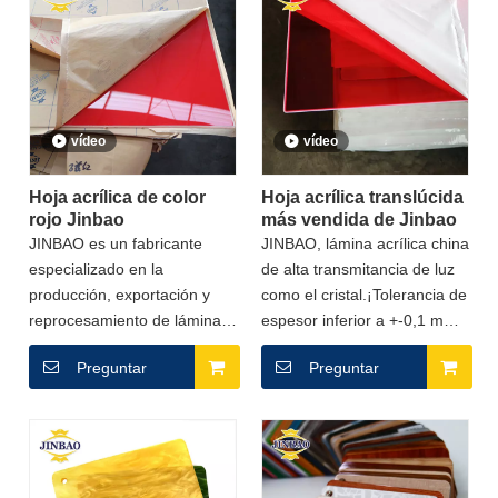
vídeo
vídeo
Hoja acrílica de color
Hoja acrílica translúcida
rojo Jinbao
más vendida de Jinbao
JINBAO es un fabricante
JINBAO, lámina acrílica china
especializado en la
de alta transmitancia de luz
producción, exportación y
como el cristal.¡Tolerancia de
reprocesamiento de láminas
espesor inferior a +-0,1 mm!
acrílicas. ¡El cliente es
¡Super rendimiento en corte
Preguntar
Preguntar
nuestro socio!¡JINBAO tiene
láser, impresión Uv,
como objetivo ayudarlo a
pegamento sin grietas, sin
expandir el mercado y ser el
amarillo!
número 1 en la industria del
plástico!