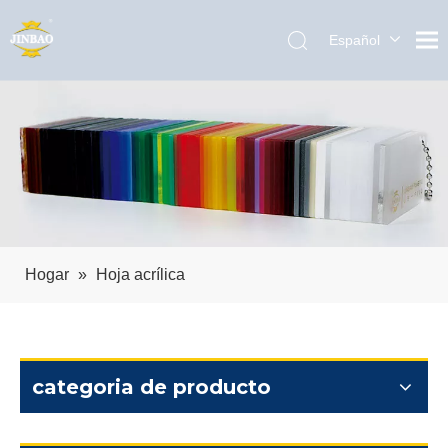
Español
English
العربية
Pусский
Português
Hogar
»
Hoja acrílica
categoria de producto