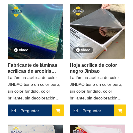
espejos de baño.
expandir el mercado y ser el
Escaparate, Exhibición de
número 1 en la industria del
Producto, Diseño de Tienda,
plástico!
Mobiliario y gabinete.
vídeo
vídeo
Fabricante de láminas
Hoja acrílica de color
acrílicas de arcoíris
negro Jinbao
Jinbao
La lámina acrílica de color
La lámina acrílica de color
JINBAO tiene un color puro,
JINBAO tiene un color puro,
sin color fundido, color
sin color fundido, color
brillante, sin decoloración
brillante, sin decoloración
evidente después de 8 a 10
evidente después de 8 a 10
Preguntar
Preguntar
años de uso en exteriores.
años de uso en exteriores.
(20) ¡La promesa nunca
(20) ¡La promesa nunca
lanzará productos no
lanzará productos no
calificados!
calificados!