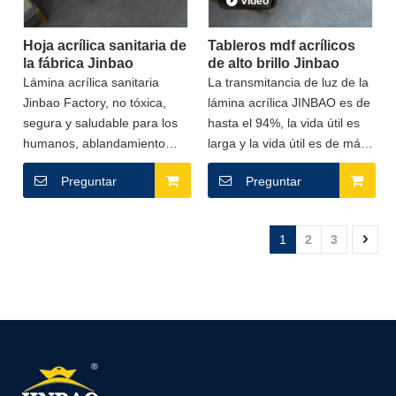
vídeo
35 líneas de producción,
35 líneas de producción,
producción las 24 horas del
producción las 24 horas del
Hoja acrílica sanitaria de
Tableros mdf acrílicos
día.
día.
la fábrica Jinbao
de alto brillo Jinbao
Lámina acrílica sanitaria
La transmitancia de luz de la
Jinbao Factory, no tóxica,
lámina acrílica JINBAO es de
segura y saludable para los
hasta el 94%, la vida útil es
humanos, ablandamiento
larga y la vida útil es de más
Vicat hasta 105, buena para
de 8 años. El precio es muy
Preguntar
Preguntar
termoformado.Aplicación:
bajo y la calidad es buena.
artículos sanitarios, bañera,
Puede comprar con
lavabo.
confianza.
1
2
3