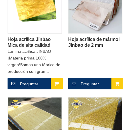
Hoja acrílica Jinbao
Hoja acrílica de mármol
Mica de alta calidad
Jinbao de 2 mm
Lámina acrílica JINBAO
¡Materia prima 100%
virgen!Somos una fábrica de
producción con gran
capacidad de producción y
Preguntar
Preguntar
precios bajos.Podemos
personalizar la producción
según los requisitos del
cliente.Contáctenos
inmediatamente para
obtener una cotización.