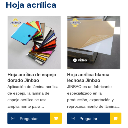
Hoja acrílica
vídeo
Hoja acrílica de espejo
Hoja acrílica blanca
dorado Jinbao
lechosa Jinbao
Aplicación de lámina acrílica
JINBAO es un fabricante
de espejo, la lámina de
especializado en la
espejo acrílico se usa
producción, exportación y
ampliamente para
reprocesamiento de láminas
decoración de interiores,
acrílicas. ¡El cliente es
Preguntar
Preguntar
decoración de espejos de
nuestro socio!¡JINBAO tiene
pared, decoración de
como objetivo ayudarlo a