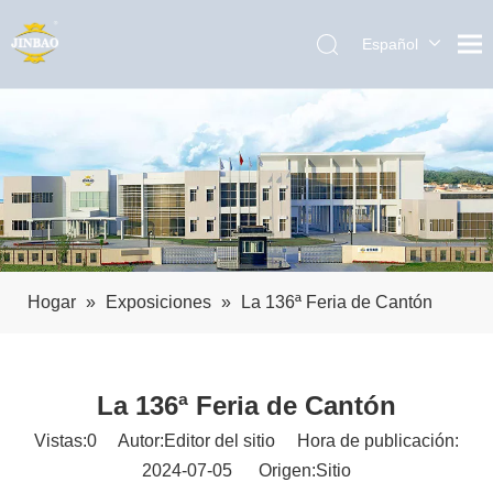
Español
English
العربية
Pусский
Português
Hogar
»
Exposiciones
»
La 136ª Feria de Cantón
La 136ª Feria de Cantón
Vistas:
0
Autor:Editor del sitio Hora de publicación:
2024-07-05 Origen:
Sitio