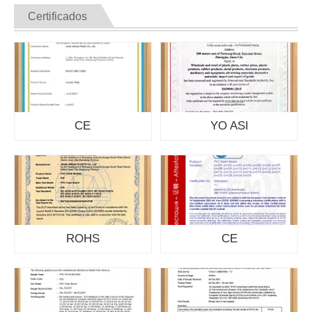
Certificados
CE
YO ASI
ROHS
CE