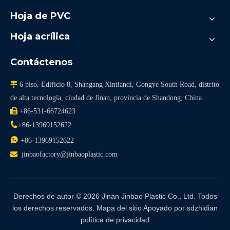
Hoja de PVC
Hoja acrílica
Contáctenos

6 piso, Edificio 8, Shangang Xintiandi, Gongye South Road, distrito
de alta tecnología, ciudad de Jinan, provincia de Shandong, China

+86-531-66724623

+86-13969152622

+86-13969152622

jinbaofactory@jinbaoplastic.com
Derechos de autor ©
2026
Jinan Jinbao Plastic Co., Ltd. Todos
los derechos reservados.
Mapa del sitio
Apoyado por
sdzhidian
política de privacidad