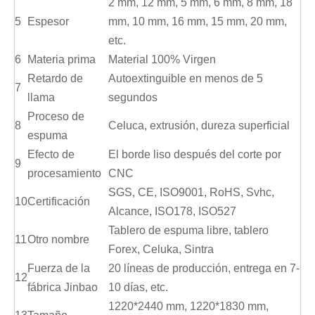
2 mm, 12 mm, 5 mm, 6 mm, 8 mm, 18
5
Espesor
mm, 10 mm, 16 mm, 15 mm, 20 mm,
etc.
6
Materia prima
Material 100% Virgen
Retardo de
Autoextinguible en menos de 5
7
llama
segundos
Proceso de
8
Celuca, extrusión, dureza superficial
espuma
Efecto de
El borde liso después del corte por
9
procesamiento
CNC
SGS, CE, ISO9001, RoHS, Svhc,
10
Certificación
Alcance, ISO178, ISO527
Tablero de espuma libre, tablero
11
Otro nombre
Forex, Celuka, Sintra
Fuerza de la
20 líneas de producción, entrega en 7-
12
fábrica Jinbao
10 días, etc.
1220*2440 mm, 1220*1830 mm,