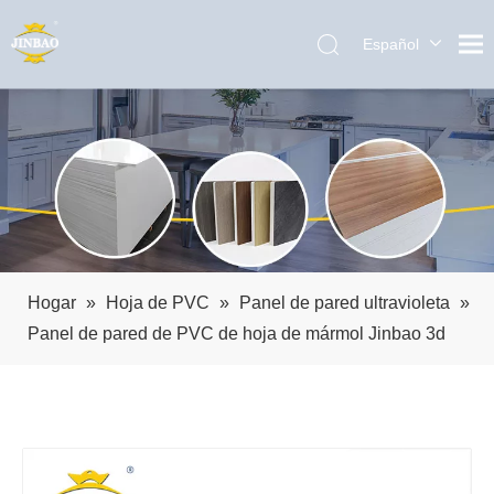
Español
English
العربية
Pусский
Português
Hogar
»
Hoja de PVC
»
Panel de pared ultravioleta
»
Panel de pared de PVC de hoja de mármol Jinbao 3d