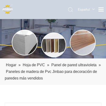
Español
English
العربية
Pусский
Português
Hogar
»
Hoja de PVC
»
Panel de pared ultravioleta
»
Paneles de madera de Pvc Jinbao para decoración de
paredes más vendidos