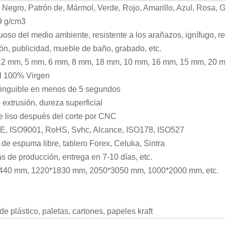
 Negro, Patrón de, Mármol, Verde, Rojo, Amarillo, Azul, Rosa, Gr
9 g/cm3
oso del medio ambiente, resistente a los arañazos, ignífugo, re
ón, publicidad, mueble de baño, grabado, etc.
12 mm, 5 mm, 6 mm, 8 mm, 18 mm, 10 mm, 16 mm, 15 mm, 20 mm
l 100% Virgen
tinguible en menos de 5 segundos
 extrusión, dureza superficial
e liso después del corte por CNC
E, ISO9001, RoHS, Svhc, Alcance, ISO178, ISO527
 de espuma libre, tablero Forex, Celuka, Sintra
as de producción, entrega en 7-10 días, etc.
440 mm, 1220*1830 mm, 2050*3050 mm, 1000*2000 mm, etc.
de plástico, paletas, cartones, papeles kraft