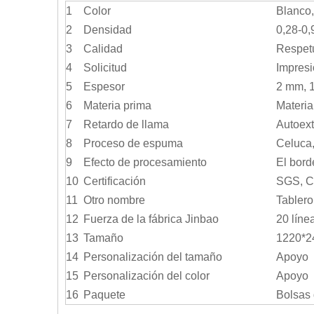
1
Color
Blanco,
2
Densidad
0,28-0,
3
Calidad
Respetu
4
Solicitud
Impresi
5
Espesor
2 mm, 
6
Materia prima
Materia
7
Retardo de llama
Autoex
8
Proceso de espuma
Celuca,
9
Efecto de procesamiento
El bord
10
Certificación
SGS, C
11
Otro nombre
Tablero
12
Fuerza de la fábrica Jinbao
20 líne
13
Tamaño
1220*2
14
Personalización del tamaño
Apoyo
15
Personalización del color
Apoyo
16
Paquete
Bolsas 