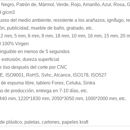
 Negro, Patrón de, Mármol, Verde, Rojo, Amarillo, Azul, Rosa, Gr
9 g/cm3
oso del medio ambiente, resistente a los arañazos, ignífugo, re
ón, publicidad, mueble de baño, grabado, etc.
12 mm, 5 mm, 6 mm, 8 mm, 18 mm, 10 mm, 16 mm, 15 mm, 20 mm
l 100% Virgen
tinguible en menos de 5 segundos
 extrusión, dureza superficial
e liso después del corte por CNC
E, ISO9001, RoHS, Svhc, Alcance, ISO178, ISO527
 de espuma libre, tablero Forex, Celuka, Sintra
as de producción, entrega en 7-10 días, etc.
440 mm, 1220*1830 mm, 2050*3050 mm, 1000*2000 mm, etc.
de plástico, paletas, cartones, papeles kraft