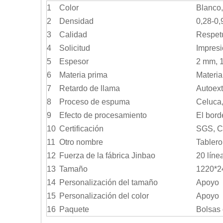
1
Color
Blanco,
2
Densidad
0,28-0,
3
Calidad
Respetu
4
Solicitud
Impresi
5
Espesor
2 mm, 
6
Materia prima
Materia
7
Retardo de llama
Autoex
8
Proceso de espuma
Celuca,
9
Efecto de procesamiento
El bord
10
Certificación
SGS, C
11
Otro nombre
Tablero
12
Fuerza de la fábrica Jinbao
20 líne
13
Tamaño
1220*2
14
Personalización del tamaño
Apoyo
15
Personalización del color
Apoyo
16
Paquete
Bolsas 