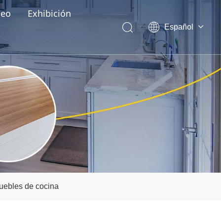
deo
Exhibición
Español
English
العربية
Pусский
Português
uebles de cocina