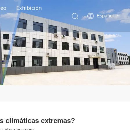
deo
Exhibición
Español
English
العربية
Pусский
Português
s climáticas extremas?
.jinbao-pvc.com