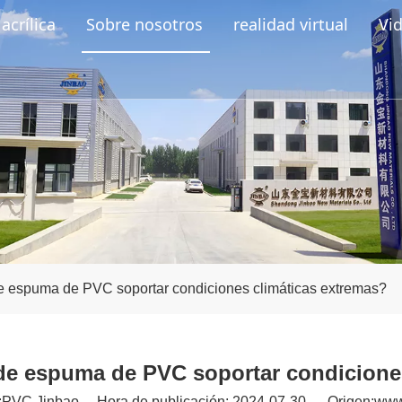
acrílica
Sobre nosotros
realidad virtual
Vi
e espuma de PVC soportar condiciones climáticas extremas?
de espuma de PVC soportar condicione
PVC Jinbao Hora de publicación: 2024-07-30 Origen:
www