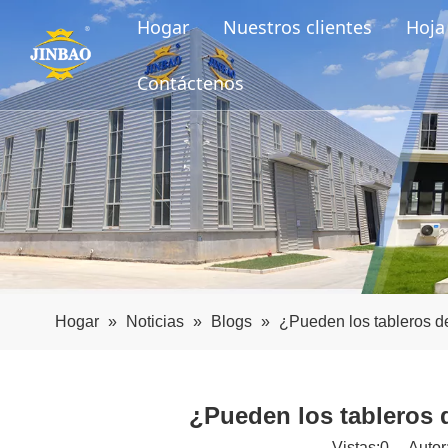
Hogar
Nuestros clientes
Hoja 
Contáctenos
Hogar
»
Noticias
»
Blogs
»
¿Pueden los tableros d
¿Pueden los tableros 
Vistas:
0
Autor: