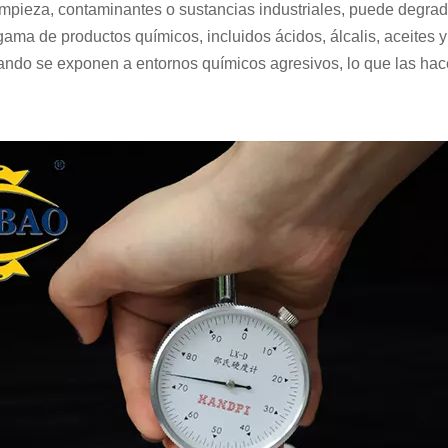
mpieza, contaminantes o sustancias industriales, puede degrada
ma de productos químicos, incluidos ácidos, álcalis, aceites y 
ando se exponen a entornos químicos agresivos, lo que las hac