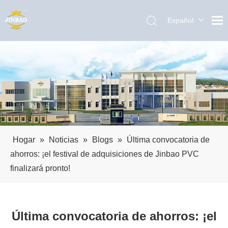
Español
English
العربية
Pусский
Português
Hogar
»
Noticias
»
Blogs
»
Última convocatoria de
ahorros: ¡el festival de adquisiciones de Jinbao PVC
finalizará pronto!
Última convocatoria de ahorros: ¡el