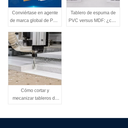
Conviértase en agente
Tablero de espuma de
de marca global de PVC
PVC versus MDF: ¿cuál
de Jinbao
debería elegir para su
proyecto?
Cómo cortar y
mecanizar tableros de
espuma de PVC:
herramientas, técnicas y
mejores prácticas