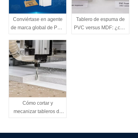
Conviértase en agente
Tablero de espuma de
de marca global de PVC
PVC versus MDF: ¿cuál
de Jinbao
debería elegir para su
proyecto?
Cómo cortar y
mecanizar tableros de
espuma de PVC:
herramientas, técnicas y
mejores prácticas