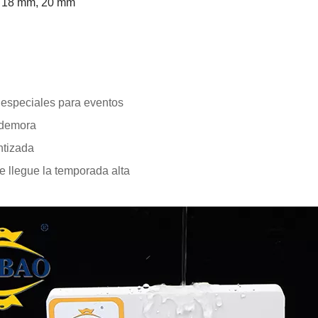
, 18 mm, 20 mm
 especiales para eventos
n demora
ntizada
e llegue la temporada alta