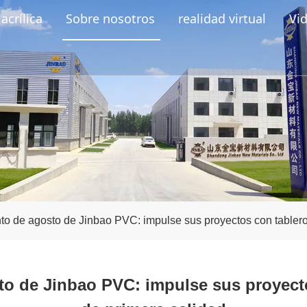
acrílica
Sobre nosotros
realidad virtual
Vi
to de agosto de Jinbao PVC: impulse sus proyectos con table
to de Jinbao PVC: impulse sus proyec