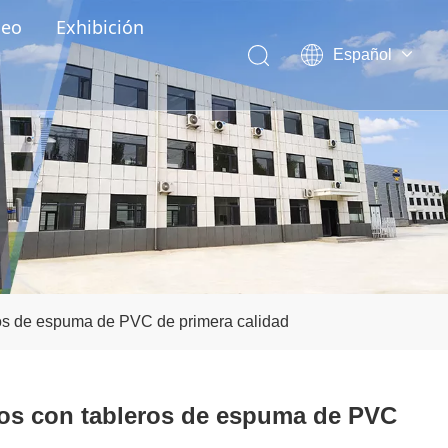
deo
Exhibición
Español
English
العربية
Pусский
Português
ros de espuma de PVC de primera calidad
tos con tableros de espuma de PVC