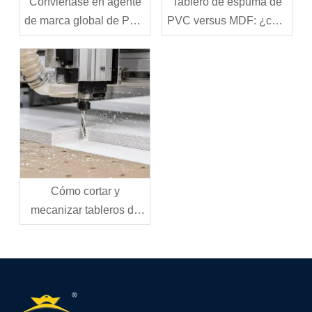
Conviértase en agente
Tablero de espuma de
de marca global de PVC
PVC versus MDF: ¿cuál
de Jinbao
debería elegir para su
proyecto?
Cómo cortar y
mecanizar tableros de
espuma de PVC:
herramientas, técnicas y
mejores prácticas