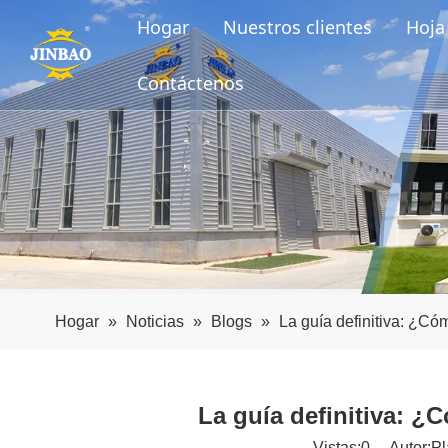
Hogar
Nuestros clientes
Hoja 
Contáctenos
Hogar
»
Noticias
»
Blogs
»
La guía definitiva: ¿Cóm
La guía definitiva: ¿
Vistas:
0
Autor:Plá