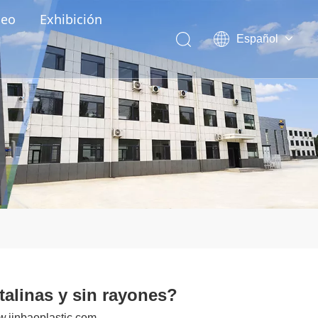
deo
Exhibición
Español
English
العربية
Pусский
Português
talinas y sin rayones?
.jinbaoplastic.com