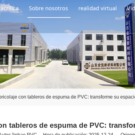
acrílica
Sobre nosotros
realidad virtual
Vi
bricolaje con tableros de espuma de PVC: transforme su espaci
con tableros de espuma de PVC: transfo
tor:Jinbao PVC Hora de publicación: 2025-12-24 Origen