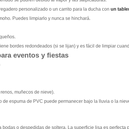
regadero personalizado o un carrito para la ducha con
un tabl
moho. Puedes limpiarlo y nunca se hinchará.
equeños.
iene bordes redondeados (si se lijan) y es fácil de limpiar cuan
ara eventos y fiestas
m
, renos, muñecos de nieve).
lero de espuma de PVC puede permanecer bajo la lluvia o la niev
bodas o despedidas de soltera. La superficie lisa es perfecta pa