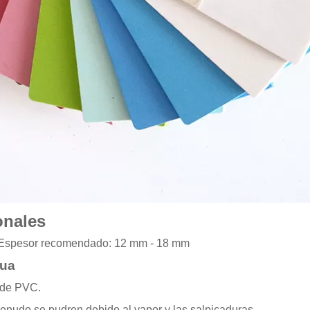
onales
o | Espesor recomendado: 12 mm - 18 mm
gua
a de PVC.
nudo se pudren debido al vapor y las salpicaduras.