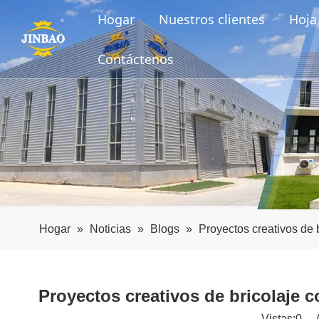
Hogar
Nuestros clientes
Hoja 
Contáctenos
Hogar
»
Noticias
»
Blogs
»
Proyectos creativos de 
Proyectos creativos de bricolaje 
Vistas:
0
Au