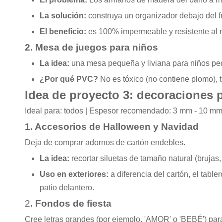
La solución:
construya un organizador debajo del f
El beneficio:
es 100% impermeable y resistente al 
2. Mesa de juegos para niños
La idea:
una mesa pequeña y liviana para niños p
¿Por qué PVC?
No es tóxico (no contiene plomo), t
Idea de proyecto 3: decoraciones p
Ideal para: todos | Espesor recomendado: 3 mm - 10 m
1. Accesorios de Halloween y Navidad
Deja de comprar adornos de cartón endebles.
La idea:
recortar siluetas de tamaño natural (brujas
Uso en exteriores:
a diferencia del cartón, el tab
patio delantero.
2
. Fondos de fiesta
Cree letras grandes (por ejemplo, 'AMOR' o 'BEBÉ') para 