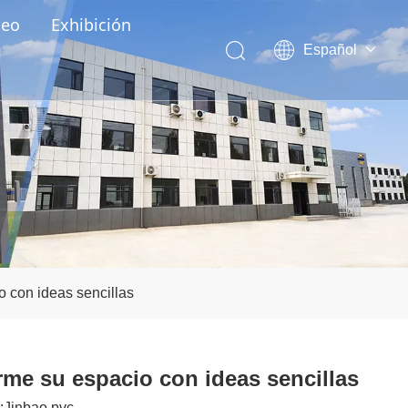
deo
Exhibición
Español
English
العربية
Pусский
Português
o con ideas sencillas
rme su espacio con ideas sencillas
:
Jinbao pvc