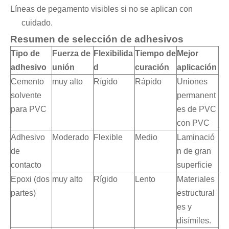
Líneas de pegamento visibles si no se aplican con
cuidado.
Resumen de selección de adhesivos
Tipo de
Fuerza de
Flexibilida
Tiempo de
Mejor
adhesivo
unión
d
curación
aplicación
Cemento
muy alto
Rígido
Rápido
Uniones
solvente
permanent
para PVC
es de PVC
con PVC
Adhesivo
Moderado
Flexible
Medio
Laminació
de
n de gran
contacto
superficie
Epoxi (dos
muy alto
Rígido
Lento
Materiales
partes)
estructural
es y
disímiles.