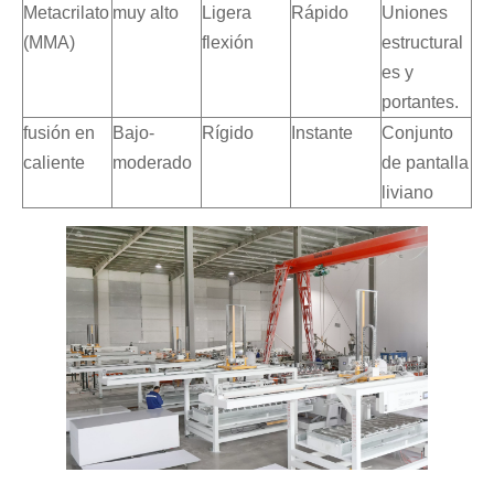
Metacrilato
muy alto
Ligera
Rápido
Uniones
(MMA)
flexión
estructural
es y
portantes.
fusión en
Bajo-
Rígido
Instante
Conjunto
caliente
moderado
de pantalla
liviano