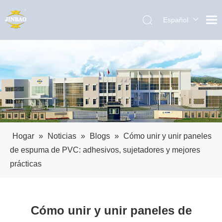
Español
English
العربية
Pусский
Português
Hogar
»
Noticias
»
Blogs
»
Cómo unir y unir paneles
de espuma de PVC: adhesivos, sujetadores y mejores
prácticas
Cómo unir y unir paneles de