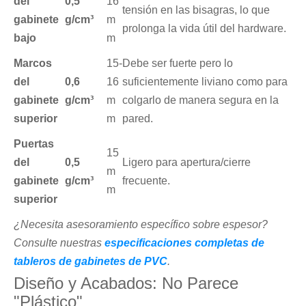
del
0,5
16
tensión en las bisagras, lo que
gabinete
g/cm³
m
prolonga la vida útil del hardware.
bajo
m
Marcos
15-
Debe ser fuerte pero lo
del
0,6
16
suficientemente liviano como para
gabinete
g/cm³
m
colgarlo de manera segura en la
superior
m
pared.
Puertas
15
del
0,5
Ligero para apertura/cierre
m
gabinete
g/cm³
frecuente.
m
superior
¿Necesita asesoramiento específico sobre espesor?
Consulte nuestras
especificaciones completas de
tableros de gabinetes de PVC
.
Diseño y Acabados: No Parece
"Plástico"