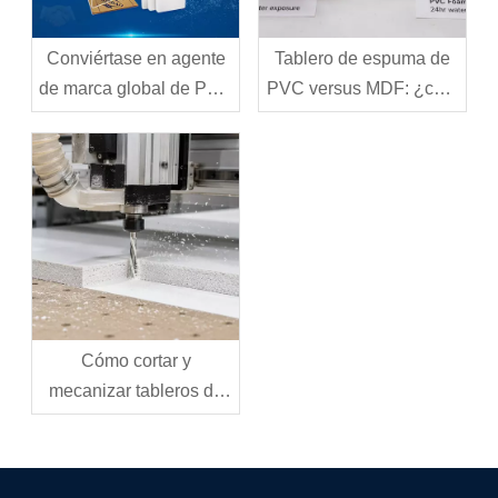
Conviértase en agente
Tablero de espuma de
de marca global de PVC
PVC versus MDF: ¿cuál
de Jinbao
debería elegir para su
proyecto?
Cómo cortar y
mecanizar tableros de
espuma de PVC:
herramientas, técnicas y
mejores prácticas