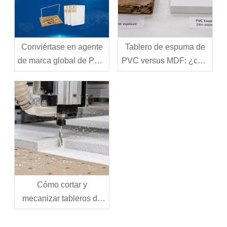
Conviértase en agente
Tablero de espuma de
de marca global de PVC
PVC versus MDF: ¿cuál
de Jinbao
debería elegir para su
proyecto?
Cómo cortar y
mecanizar tableros de
espuma de PVC:
herramientas, técnicas y