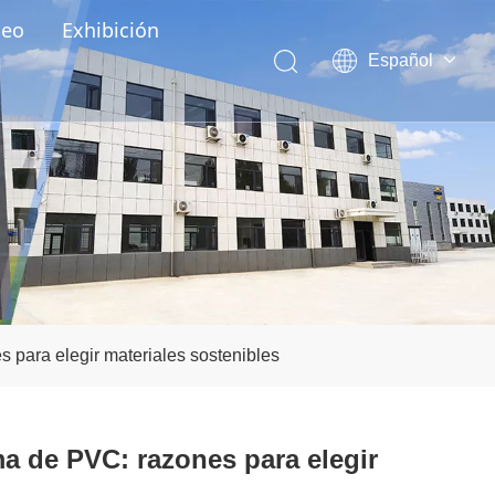
deo
Exhibición
Español
English
العربية
Pусский
Português
 para elegir materiales sostenibles
ma de PVC: razones para elegir