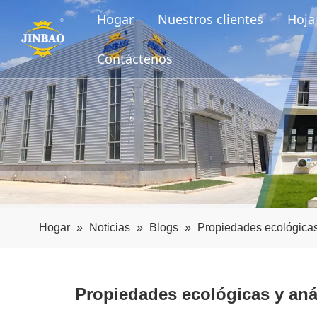
Hogar
Nuestros clientes
Hoja 
Contáctenos
Hogar
»
Noticias
»
Blogs
»
Propiedades ecológicas 
Propiedades ecológicas y anál