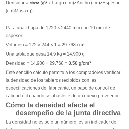
Densidad=
Largo (cm)×Ancho (cm)×Espesor
Masa (g)/（
(cm)Masa (g)
）
Para una chapa de 1220 × 2440 mm con 10 mm de
espesor:
Volumen = 122 × 244 × 1 = 29.768 cm³
Una tabla que pesa 14,9 kg = 14.900 g
Densidad = 14.900 ÷ 29.768 =
0,50 g/cm³
Este sencillo cálculo permite a los compradores verificar
la densidad de los tableros recibidos con las
especificaciones del fabricante, un paso de control de
calidad útil cuando se abastece de un nuevo proveedor.
Cómo la densidad afecta el
desempeño de la junta directiva
La densidad no es sólo un número: es un indicador de