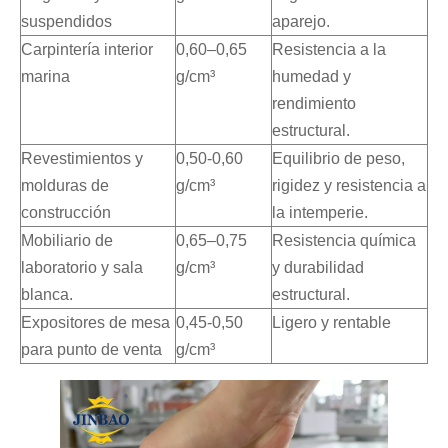
suspendidos
aparejo.
Carpintería interior
0,60–0,65
Resistencia a la
marina
g/cm³
humedad y
rendimiento
estructural.
Revestimientos y
0,50-0,60
Equilibrio de peso,
molduras de
g/cm³
rigidez y resistencia a
construcción
la intemperie.
Mobiliario de
0,65–0,75
Resistencia química
laboratorio y sala
g/cm³
y durabilidad
blanca.
estructural.
Expositores de mesa
0,45-0,50
Ligero y rentable
para punto de venta
g/cm³