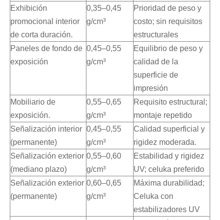
Exhibición
0,35–0,45
Prioridad de peso y
promocional interior
g/cm³
costo; sin requisitos
de corta duración.
estructurales
Paneles de fondo de
0,45–0,55
Equilibrio de peso y
exposición
g/cm³
calidad de la
superficie de
impresión
Mobiliario de
0,55–0,65
Requisito estructural;
exposición.
g/cm³
montaje repetido
Señalización interior
0,45–0,55
Calidad superficial y
(permanente)
g/cm³
rigidez moderada.
Señalización exterior
0,55–0,60
Estabilidad y rigidez
(mediano plazo)
g/cm³
UV; celuka preferido
Señalización exterior
0,60–0,65
Máxima durabilidad;
(permanente)
g/cm³
Celuka con
estabilizadores UV