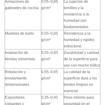
Armazones de
0,55–0,65
La sujeción de
gabinetes de cocina
g/cm³
tornillos y la
resistencia a la
humedad son
fundamentales
Muebles de baño
0,55–0,65
Resistencia a la
g/cm³
humedad y rigidez
estructural.
Instalación de
0,55–0,65
Durabilidad y calidad
tiendas minoristas
g/cm³
de la superficie para
uso con mucho tráfico
Rotulación y
0,55–0,65
La calidad de la
enrutamiento
g/cm³
superficie dura y los
dimensionales
bordes limpios es
esencial
Expositores
0,35–0,45
Peso mínimo para
colgantes y
g/cm³
seguridad en el