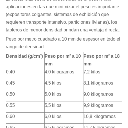
aplicaciones en las que minimizar el peso es importante
(expositores colgantes, sistemas de exhibición que
requieren transporte intensivo, particiones livianas), los
tableros de menor densidad brindan una ventaja directa.
Peso por metro cuadrado a 10 mm de espesor en todo el
rango de densidad:
Densidad (g/cm³)
Peso por m² a 10
Peso por m² a 18
mm
mm
0.40
4,0 kilogramos
7,2 kilos
0.45
4,5 kilos
8,1 kilogramos
0.50
5,0 kilos
9,0 kilogramos
0.55
5,5 kilos
9,9 kilogramos
0.60
6,0 kilos
10,8 kilogramos
0.65
6,5 kilogramos
11,7 kilogramos